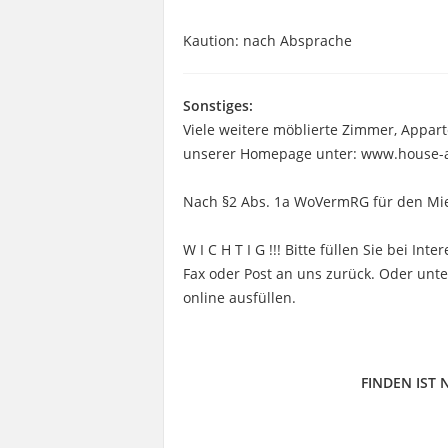
Kaution: nach Absprache
Sonstiges:
Viele weitere möblierte Zimmer, Appa
unserer Homepage unter: www.house-a
Nach §2 Abs. 1a WoVermRG für den Miet
W I C H T I G !!! Bitte füllen Sie bei I
Fax oder Post an uns zurück. Oder un
online ausfüllen.
FINDEN IST