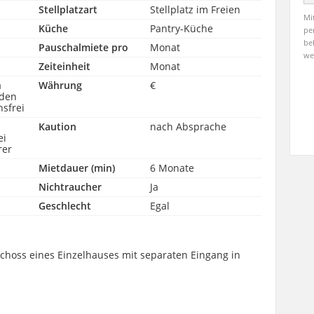
Stellplatzart
Stellplatz im Freien
Mi
Küche
Pantry-Küche
pe
be
Pauschalmiete pro
Monat
we
Zeiteinheit
Monat
a
Währung
€
 den
nsfrei
Kaution
nach Absprache
ei
rer
Mietdauer (min)
6 Monate
Nichtraucher
Ja
Geschlecht
Egal
choss eines Einzelhauses mit separaten Eingang in