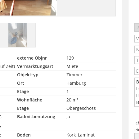
externe Objnr
129
f Zeit)
Vermarktungsart
Miete
Objekttyp
Zimmer
Ort
Hamburg
Etage
1
Wohnfläche
20 m²
Etage
Obergeschoss
,
Badmitbenutzung
Ja
Ic
e
ei
e
Boden
Kork, Laminat