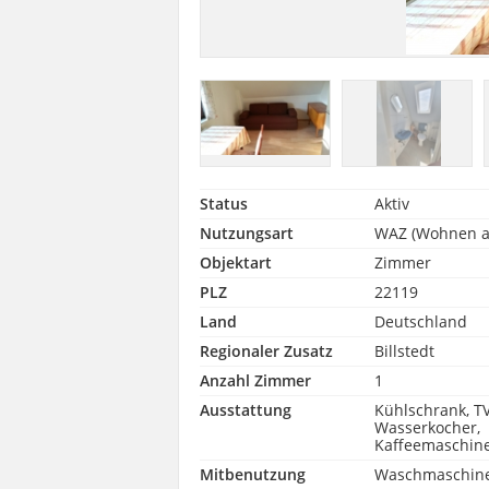
Status
Aktiv
Nutzungsart
WAZ (Wohnen au
Objektart
Zimmer
PLZ
22119
Land
Deutschland
Regionaler Zusatz
Billstedt
Anzahl Zimmer
1
Ausstattung
Kühlschrank, TV
Wasserkocher,
Kaffeemaschin
Mitbenutzung
Waschmaschin