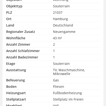
Objekttyp
Souterrain
PLZ
21037
Ort
Hamburg
Land
Deutschland
Regionaler Zusatz
Neuengamme
Wohnfläche
43 m²
Anzahl Zimmer
2
Anzahl Schlafzimmer
1
Anzahl Badezimmer
1
Etage
Souterrain
Ausstattung
TV, Waschmaschine,
Mikrowelle
Befeuerung
Gas
Boden
Fliesen
Heizungsart
Fußbodenheizung
Stellplatzart
Stellplatz im Freien
Moebliert
Voll