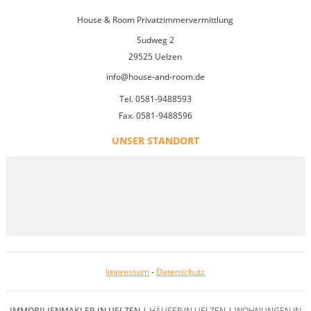
House & Room Privatzimmervermittlung
Sudweg 2
29525 Uelzen
info@house-and-room.de
Tel. 0581-9488593
Fax. 0581-9488596
UNSER STANDORT
Impressum
-
Datenschutz
IMMOBILIENMAKLER IN UELZEN
|
HÄUSER IN UELZEN
|
WOHNUNGEN IN